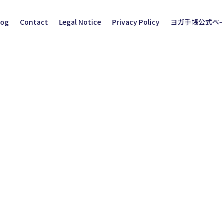
log
Contact
Legal Notice
Privacy Policy
ヨガ手帳公式ペ