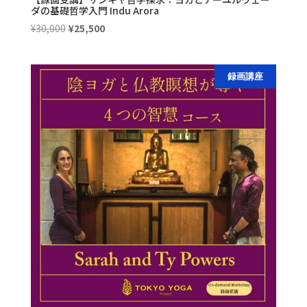
ダの基礎哲学入門 Indu Arora
元
現
¥
30,000
¥
25,500
の
在
価
の
格
価
録画講座
は
格
¥30,000
は
で
¥25,500
し
で
た。
す。