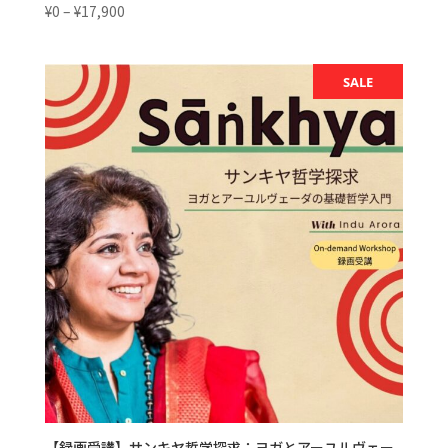
価
¥
0
–
¥
17,900
格
帯:
¥0
SALE
–
¥17,900
【録画受講】サンキヤ哲学探求：ヨガとアーユルヴェー