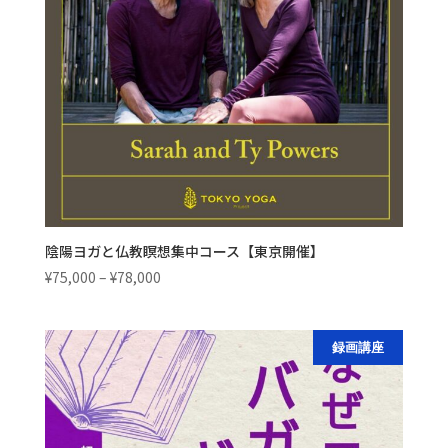
陰陽ヨガと仏教瞑想集中コース【東京開催】
価
¥
75,000
–
¥
78,000
格
帯:
¥75,000
録画講座
–
¥78,000