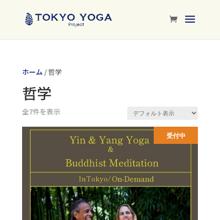
ホーム
/ 哲学
哲学
全7件を表示
受付中