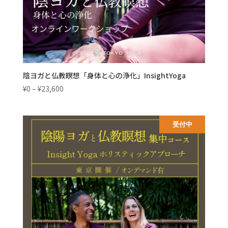
陰ヨガと仏教瞑想「身体と心の浄化」InsightYoga
価
¥
0
–
¥
23,600
格
帯:
¥0
受付中
–
¥23,600