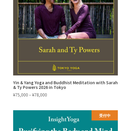
Yin & Yang Yoga and Buddhist Meditation with Sarah
& Ty Powers 2026 in Tokyo
価
¥
75,000
–
¥
78,000
格
帯:
¥75,000
受付中
–
¥78,000