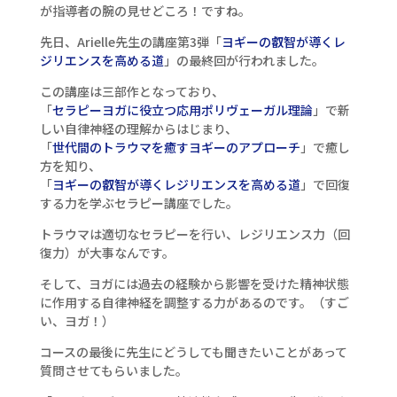
が指導者の腕の見せどころ！ですね。
先日、Arielle先生の講座第3弾「
ヨギーの叡智が導くレ
ジリエンスを高める道
」の最終回が行われました。
この講座は三部作となっており、
「
セラピーヨガに役立つ応用ポリヴェーガル理論
」で新
しい自律神経の理解からはじまり、
「
世代間のトラウマを癒すヨギーのアプローチ
」で癒し
方を知り、
「
ヨギーの叡智が導くレジリエンスを高める道
」で回復
する力を学ぶセラピー講座でした。
トラウマは適切なセラピーを行い、レジリエンス力（回
復力）が大事なんです。
そして、ヨガには過去の経験から影響を受けた精神状態
に作用する自律神経を調整する力があるのです。（すご
い、ヨガ！）
コースの最後に先生にどうしても聞きたいことがあって
質問させてもらいました。