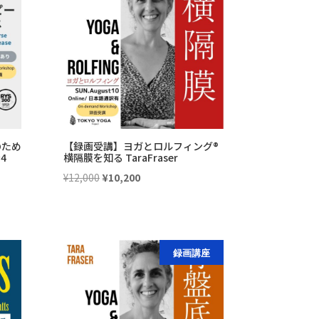
のため
【録画受講】ヨガとロルフィング®
4
横隔膜を知る TaraFraser
元
現
¥
12,000
¥
10,200
の
在
価
の
格
価
は
格
録画講座
¥12,000
は
で
¥10,200
し
で