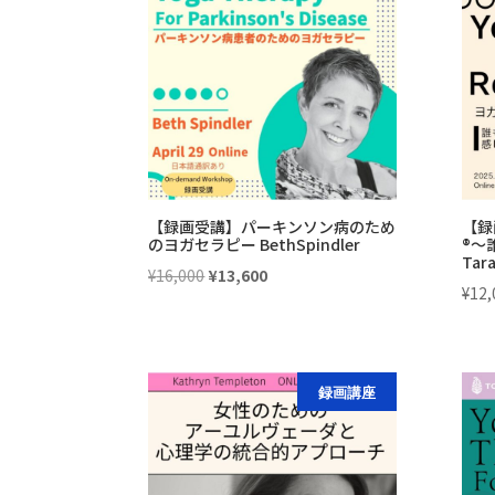
¥77,500
は
で
¥65,875
し
で
た。
す。
【録画受講】パーキンソン病のため
【録
のヨガセラピー BethSpindler
®〜
Tara
元
現
¥
16,000
¥
13,600
¥
12,
の
在
価
の
格
価
は
格
録画講座
¥16,000
は
で
¥13,600
し
で