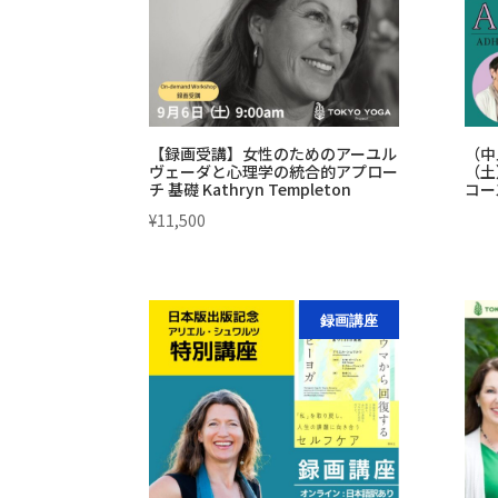
た。
す。
【録画受講】女性のためのアーユル
（中
ヴェーダと心理学の統合的アプロー
（土
チ 基礎 Kathryn Templeton
コース
¥
11,500
録画講座