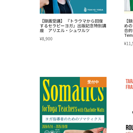
【録画受講】 『トラウマから回復
【録
するセラピーヨガ』出版記念特別講
めの
座 アリエル・シュワルツ
合的
Tem
¥
8,900
¥
11,
受付中