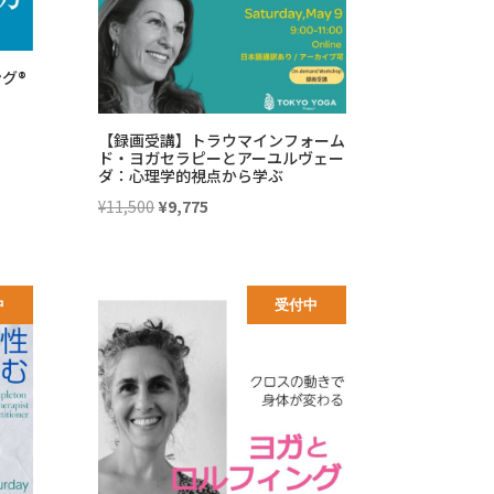
グ®
【録画受講】トラウマインフォーム
ド・ヨガセラピーとアーユルヴェー
ダ：心理学的視点から学ぶ
元
現
¥
11,500
¥
9,775
の
在
価
の
格
価
中
受付中
は
格
¥11,500
は
で
¥9,775
し
で
た。
す。