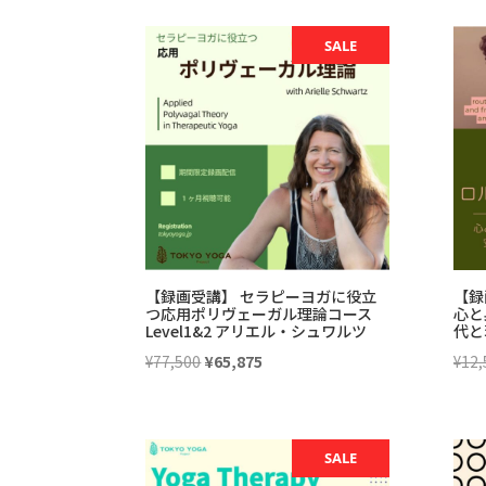
SALE
【録画受講】 セラピーヨガに役立
【録
つ応用ポリヴェーガル理論コース
心と
Level1&2 アリエル・シュワルツ
代と現
元
現
¥
77,500
¥
65,875
¥
12,
の
在
価
の
格
価
SALE
は
格