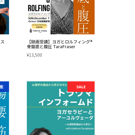
た。
す。
クス
【録画受講】ヨガとロルフィング®
骨盤底と腹圧 TaraFraser
¥
13,500
座
SALE