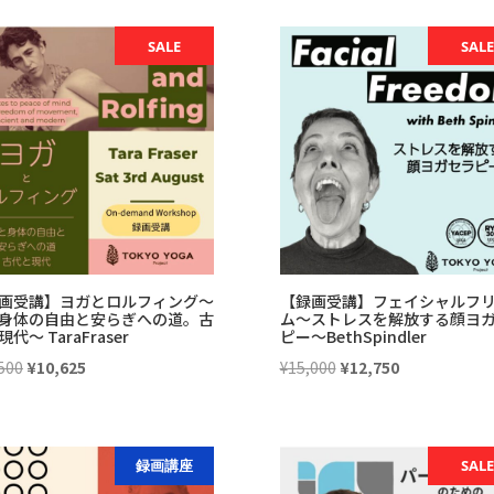
価
の
格
価
SALE
SALE
は
格
¥59,000
は
で
¥50,150
し
で
た。
す。
画受講】ヨガとロルフィング〜
【録画受講】フェイシャルフ
身体の自由と安らぎへの道。古
ム〜ストレスを解放する顔ヨ
代〜 TaraFraser
ピー〜BethSpindler
元
現
元
現
500
¥
10,625
¥
15,000
¥
12,750
の
在
の
在
価
の
価
の
格
価
格
価
録画講座
SALE
は
格
は
格