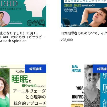
た。
す。
止となりました）11月1日
ヨガ指導者のためのソマティ
）ADHDのためのヨガセラピー
¥
98,000
 Beth Spindler
録画講座
録画講