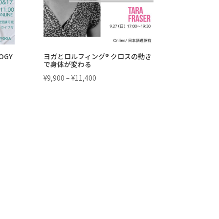
OGY
ヨガとロルフィング® クロスの動き
で身体が変わる
価
¥
9,900
–
¥
11,400
格
帯:
¥9,900
–
¥11,400