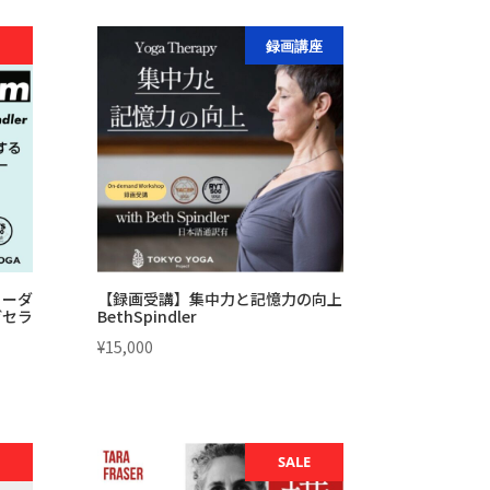
価
の
格
価
録画講座
は
格
¥59,000
は
で
¥50,150
し
で
た。
す。
リーダ
【録画受講】集中力と記憶力の向上
ガセラ
BethSpindler
¥
15,000
SALE