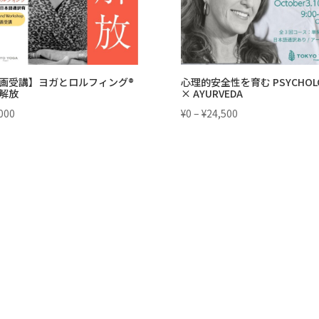
画受講】ヨガとロルフィング®
心理的安全性を育む PSYCHOL
解放
× AYURVEDA
価
000
¥
0
–
¥
24,500
格
帯:
¥0
–
¥24,500