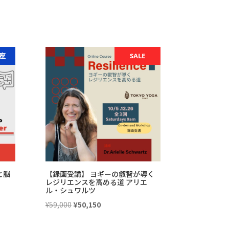
座
SALE
と脳
【録画受講】 ヨギーの叡智が導く
レジリエンスを高める道 アリエ
ル・シュワルツ
元
現
¥
59,000
¥
50,150
の
在