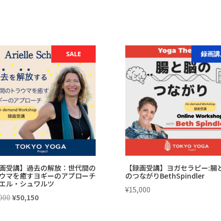
SALE
録画講
画受講】過去の解放：世代間の
【録画受講】ヨガセラピー:腸
ウマを癒すヨギーのアプローチ
のつながりBethSpindler
エル・シュワルツ
¥
15,000
元
現
000
¥
50,150
の
在