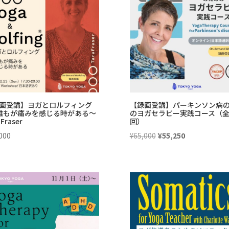
¥12,500
は
¥15,000
は
で
¥10,625
で
¥12,750
し
で
し
で
た。
す。
た。
す。
画受講】ヨガとロルフィング
【録画受講】パーキンソン病
誰もが痛みを感じる時がある〜
のヨガセラピー実践コース（全
Fraser
回）
元
現
000
¥
65,000
¥
55,250
の
在
価
の
格
価
は
格
¥65,000
は
で
¥55,250
し
で