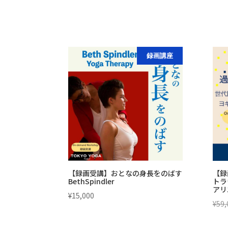
録画講座
【録画受講】おとなの身長をのばす
【録
BethSpindler
トラ
アリ
¥
15,000
¥
59,