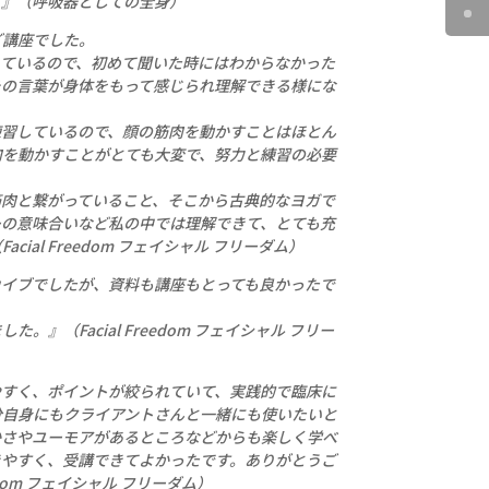
！』（呼吸器としての全身）
ご講座でした。
加しているので、初めて聞いた時にはわからなかった
その言葉が身体をもって感じられ理解できる様にな
練習しているので、顔の筋肉を動かすことはほとん
肉を動かすことがとても大変で、努力と練習の必要
筋肉と繋がっていること、そこから古典的なヨガで
ーの意味合いなど私の中では理解できて、とても充
ial Freedom フェイシャル フリーダム）
カイブでしたが、資料も講座もとっても良かったで
』（Facial Freedom フェイシャル フリー
やすく、ポイントが絞られていて、実践的で臨床に
分自身にもクライアントさんと一緒にも使いたいと
かさやユーモアがあるところなどからも楽しく学べ
きやすく、受講できてよかったです。ありがとうご
edom フェイシャル フリーダム）