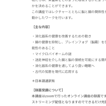
かを決めることができます。
この講座ではレクチャーとともに脳と腸の関係性
動かしたワークを行います。
【主な内容】
・消化器系の健康を改善するための動き
・腸の健康を抑制し、ブレインフォグ（脳霧）を
能性のあること
・マイクロバイオームの謎
・迷走神経を介した腸と脳の接続を可能にする簡
・消化器系の健康を通してより良い睡眠へ
・古代の知恵を現代に応用する
＊日本語通訳有
【録画受講について】
本講座はzoomで行ったオンライン講座の録画で
ストリーミング配信となりますのでできるだけ光