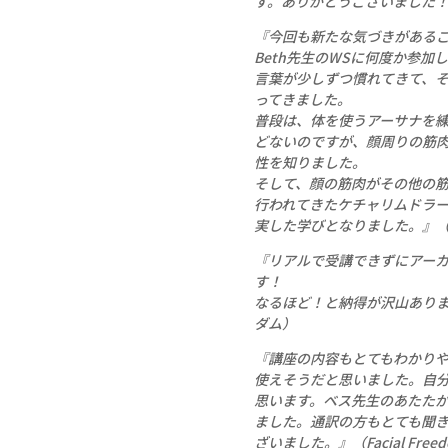
す。ありがとうございました
『今回も新たな気づきがある
Beth先生のWSに何度か参
言葉が少しずつ慣れてきて、
ってきました。
普段は、体を使うアーサナを
どないのですが、顔周りの筋
性を知りました。
そして、顔の筋肉がその他の
行われてきたケチャリムドラ
実した学びとなりました。』（Fac
『リアルで受講できずにアー
す！
なるほど！と納得が沢山ありました。
ダム）
『講座の内容もとてもわかり
使えそうだと思いました。自
思います。ベス先生のあたた
ました。通訳の方もとても聞
ざいました。』（Facial Fre