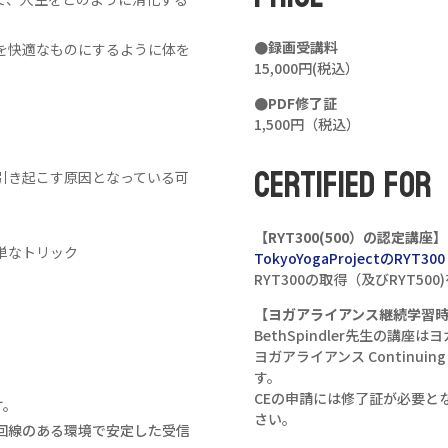
●録画受講料
を快適なものにするように体を
15,000円(税込）
●PDF修了証
1,500円（税込）
CERTIFIED FOR
引き起こす原因となっている可
【RYT300(500）の認定講座】
単なトリック
TokyoYogaProjectのRYT30
RYT300の取得（及びRYT5
【ヨガアライアンス継続学習
BethSpindler先生の講
ヨガアライアンス Continuin
す。
CEの申請には修了証が必要と
す。
さい。
回線のある環境で安定した受信