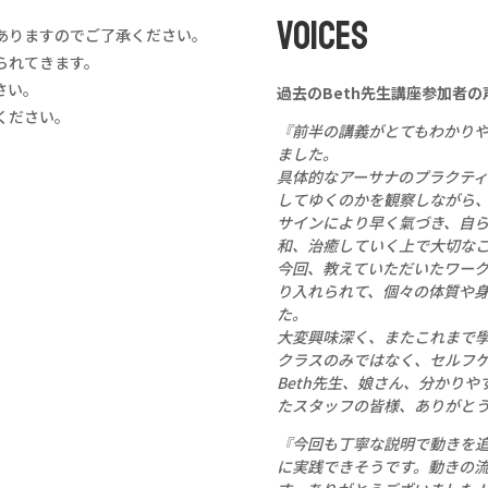
VOICES
ありますのでご了承ください。
られてきます。
さい。
過去のBeth先生講座参加者の
ください。
『前半の講義がとてもわかり
ました。
具体的なアーサナのプラクテ
してゆくのかを観察しながら
サインにより早く氣づき、自
和、治癒していく上で大切な
今回、教えていただいたワー
り入れられて、個々の体質や
た。
大変興味深く、またこれまで
クラスのみではなく、セルフ
Beth先生、娘さん、分かり
たスタッフの皆様、ありがと
『今回も丁寧な説明で動きを
に実践できそうです。動きの