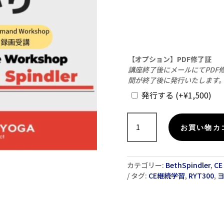
【オプション】PDF修了証
講座終了後にメールにてPDF
間が終了後に発行いたします。
発行する
(+
¥
1,500
)
【録
画
お買い物カ
受
講】
ヨ
カテゴリー:
BethSpindler
,
C
ガ
タグ:
CE継続学習
,
RYT300
,
セ
ラ
ピ
ー:
腸