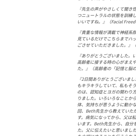
『先生の声がやさしくて聞き
つニュートラルの状態を訓練
いいですね。』（Facial Fre
『貴重な情報が満載で神経系
見ているだけでこちらまでハ
ごさせていただきました。』（Fac
『ありがとうございました。
高齢者に接する時の心がまえ
た。』（高齢者の「記憶と脳
『2日間ありがとうございまし
もキラキラしていて、私もそう
のは、認知症とヨガの関わり
りました。いろいろなことか
体、気持ちが思うように動か
回、Beth先生から教えてい
す。病気になってから、父は私
います。Beth先生から、自
た。父に伝えたいと思いまし