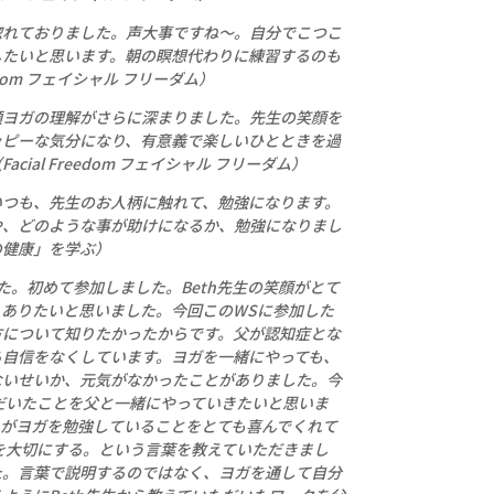
惚れておりました。声大事ですね～。自分でこつこ
したいと思います。朝の瞑想代わりに練習するのも
edom フェイシャル フリーダム）
顔ヨガの理解がさらに深まりました。先生の笑顔を
ッピーな気分になり、有意義で楽しいひとときを過
ial Freedom フェイシャル フリーダム）
いつも、先生のお人柄に触れて、勉強になります。
や、どのような事が助けになるか、勉強になりまし
の健康」を学ぶ）
た。初めて参加しました。Beth先生の笑顔がとて
ありたいと思いました。今回このWSに参加した
方について知りたかったからです。父が認知症とな
ら自信をなくしています。ヨガを一緒にやっても、
ないせいか、元気がなかったことがありました。今
ただいたことを父と一緒にやっていきたいと思いま
がヨガを勉強していることをとても喜んでくれて
分を大切にする。という言葉を教えていただきまし
た。言葉で説明するのではなく、ヨガを通して自分