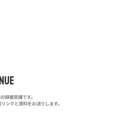
NUE
座の録画受講です。
画リンクと資料をお送りします。