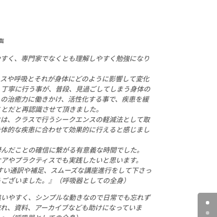
声
やすく、専門家でなくとも理解しやすく勉強になり
ィスや呼吸とそれが身体にどのように影響して変化
、丁寧に行う事が、普段、見過ごしてしまう身体の
らの治癒力に働きかけ、活性化する事で、疾患を緩
ことだと再認識させて頂きました。
クは、クラスで行うシークエンスの軽減法として取
身体的な疾患に合わせて効果的に行えると感じまし
學んだことの確信に繋がる有意義な時間でした。
ケアやプラクティスでも実践したいと思います。
やすい通訳や補足、スムーズな講座進行をして下さっ
うございました。』（呼吸器としての全身）
追いやすく、シンプルな動きなので日常でも忘れず
流れ、資料、アーカイブなども助けになっていま