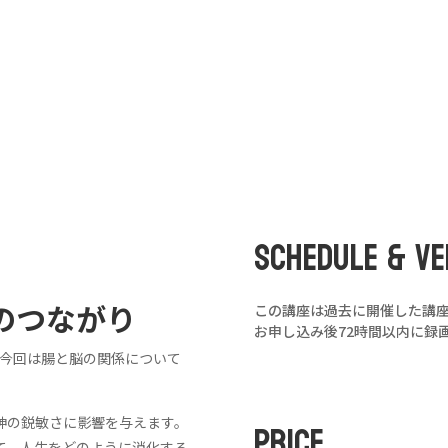
と
脳
の
つ
な
が
り
BethSpindler
個
SCHEDULE & VE
のつながり
この講座は過去に開催した講
お申し込み後72時間以内に録
講座、今回は腸と脳の関係について
PRICE
神の鋭敏さに影響を与えます。
て、人生をどのように消化する