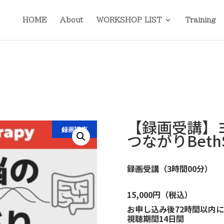
HOME
About
WORKSHOP LIST
Training
【録画受講】
録画講座
つながりBethS
録画受講（3時間00分
）
15,000円（税込）
お申し込み後72時間以内
視聴期間14日間