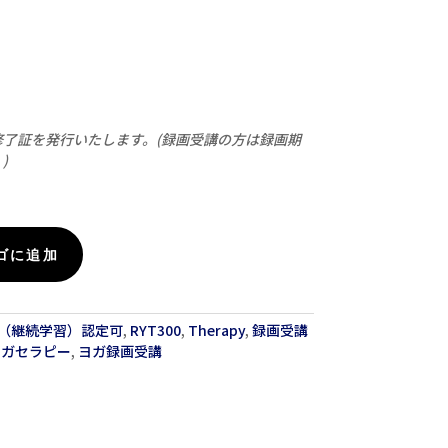
修了証を発行いたします。(録画受講の方は録画期
)
ゴに追加
E（継続学習）認定可
,
RYT300
,
Therapy
,
録画受講
ヨガセラピー
,
ヨガ録画受講