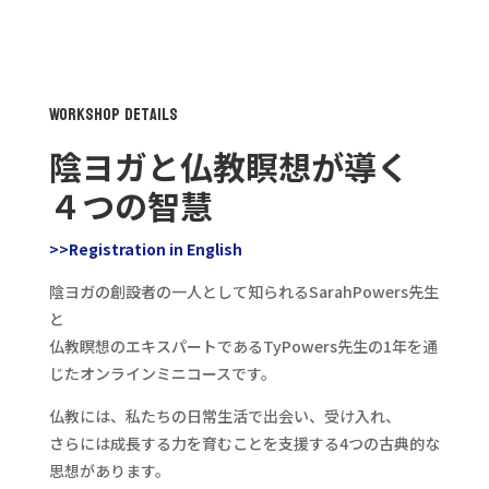
想
が
導
く
４
WorkShop Details
つ
陰ヨガと仏教瞑想が導く
の
智
４つの智慧
慧
コ
ー
>>Registration in English
ス
陰ヨガの創設者の一人として知られるSarahPowers先生
with
Sarah
と
and
仏教瞑想のエキスパートであるTyPowers先生の1年を通
Ty
じたオンラインミニコースです。
Powers
個
仏教には、私たちの日常生活で出会い、受け入れ、
さらには成長する力を育むことを支援する4つの古典的な
思想があります。