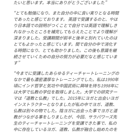
たいと思います。本当にありがとうございました”
“とても勉強になり、また自分の中に良い実りとなる時間
であったと感じております。 英語で受講するのと、やは
り日本語での説明がつくことで自分では英語で理解しき
れなかったところを補完してもらえたことでより理解が
深まりました。受講期間が前半と後半と別れていたのは
とてもよかったと感じています。間で自分の中で消化す
る時間になり、とても助かりました。この後も意識を継
続させていくための自分の努力が必要だなと感じていま
す”
“今までに受講したあらゆるティーチャートレーニングの
なかで最も濃密濃厚なトレーニングでした。私は1990年
頃にインド哲学と気功や中国武術に興味を持ち1998年に
は大学で仏教の学位を取得しました。大学での研究テー
マは「道教と仏教」でした。2015年にヨガと出会いヨガ
インストラクターとなりましたが私の中でヨガ、道教、
仏教は別々の物でした。陰ヨガに出会った事でヨガと道
教がつながる事をしりましたが、今回、サラパワーズ先
生のティーチャートレーニングを受講できた事で、私の
中に存在しているヨガ、道教、仏教が融合し始めたのを