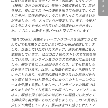
に良い気を巡らせる術・ハート（感情面）とマインド
（知恵）の見つめ方など、各層への練習を通して、自分
を整え、良いエネルギーの波動を周りにも伝えていくこ
とこそが、私達の使命ということをしっかりお伝えいた
だきました。 今、とっても心が安定しています。今後ど
のように人生を歩んだら良いかの道標をいただきまし
た。 さらにこの教えを学びたいと深く思っています
“
“憧れのSarah 先生のトレーニングコースを受講できるな
んてとても光栄なことだど思いながら毎回受講していま
した。企画していただいたスタッフ、通訳の先生にも大
変感謝しています。 私はコロナ禍のストレスで体調を壊
していた時、オンラインヨガクラスで陰ヨガに出会いま
した。練習するにつれ体調が良くなり、とても感激した
のを覚えています。以前、太極拳や気功などを経験して
いたこともあり、中医学の経絡を取り入れた陰ヨガをも
っと深く知りたいと思うようになりこのトレーニングコ
ースを受講する事にしました。オンラインでの講座では
ありましたがとても充実した内容でした。 マインドフル
ネス、瞑想を深く学んだのは初めての経験でしたがとて
も興味深く奥が深いものだと感じました。この1ヶ月毎日
少しずつ実践しています。最初はきつく感じられた１２