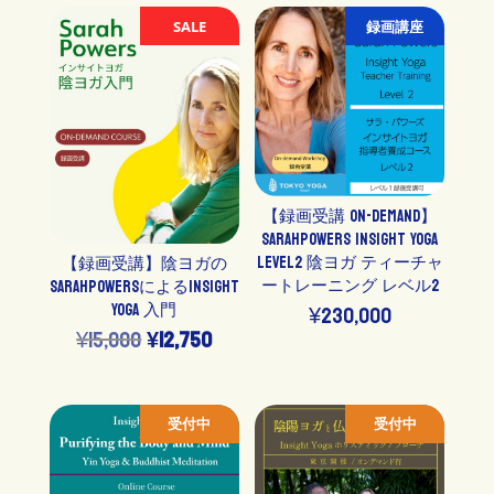
¥0
帯:
SALE
録画講座
–
¥75,00
¥23,600
–
¥78,00
【録画受講 On-demand】
SarahPowers Insight Yoga
Level2 陰ヨガ ティーチャ
【録画受講】陰ヨガの
ートレーニング レベル2
SarahPowersによるInsight
Yoga 入門
¥
230,000
元
現
¥
15,000
¥
12,750
の
在
価
の
受付中
受付中
格
価
は
格