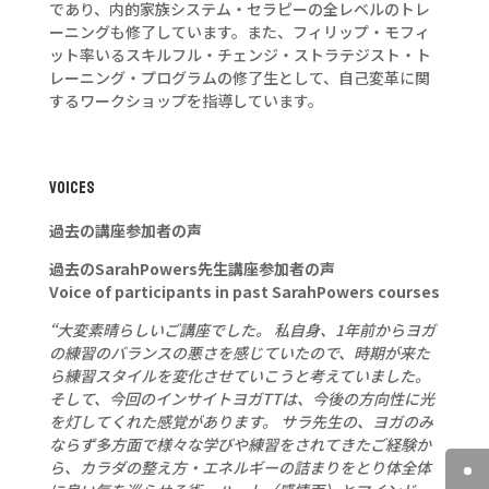
であり、内的家族システム・セラピーの全レベルのトレ
ーニングも修了しています。また、フィリップ・モフィ
ット率いるスキルフル・チェンジ・ストラテジスト・ト
レーニング・プログラムの修了生として、自己変革に関
するワークショップを指導しています。
VOICES
過去の講座参加者の声
過去のSarahPowers先生講座参加者の声
Voice of participants in past SarahPowers courses
“大変素晴らしいご講座でした。 私自身、1年前からヨガ
の練習のバランスの悪さを感じていたので、時期が来た
ら練習スタイルを変化させていこうと考えていました。
そして、今回のインサイトヨガTTは、今後の方向性に光
を灯してくれた感覚があります。 サラ先生の、ヨガのみ
ならず多方面で様々な学びや練習をされてきたご経験か
ら、カラダの整え方・エネルギーの詰まりをとり体全体