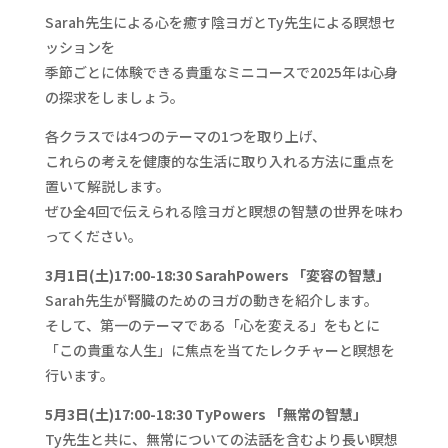
Sarah先生による心を癒す陰ヨガとTy先生による瞑想セ
ッションを
季節ごとに体験できる貴重なミニコースで2025年は心身
の探求をしましょう。
各クラスでは4つのテーマの1つを取り上げ、
これらの考えを健康的な生活に取り入れる方法に重点を
置いて解説します。
ぜひ全4回で伝えられる陰ヨガと瞑想の智慧の世界を味わ
ってください。
3月1日(土)17:00-18:30 SarahPowers 「変容の智慧」
Sarah先生が腎臓のためのヨガの動きを紹介します。
そして、第一のテーマである「心を変える」をもとに
「この貴重な人生」に焦点を当てたレクチャーと瞑想を
行います。
5月3日(土)17:00-18:30 TyPowers 「無常の智慧」
Ty先生と共に、無常についての法話を含むより長い瞑想