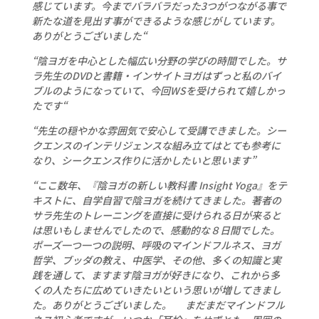
感じています。今までバラバラだった3つがつながる事で
新たな道を見出す事ができるような感じがしています。
ありがとうございました
“
“陰ヨガを中心とした幅広い分野の学びの時間でした。サ
ラ先生のDVDと書籍・インサイトヨガはずっと私のバイ
ブルのようになっていて、今回WSを受けられて嬉しかっ
たです
“
“先生の穏やかな雰囲気で安心して受講できました。シー
クエンスのインテリジェンスな組み立てはとても参考に
なり、シークエンス作りに活かしたいと思います”
“ここ数年、『陰ヨガの新しい教科書 Insight Yoga』をテ
キストに、自学自習で陰ヨガを続けてきました。著者の
サラ先生のトレーニングを直接に受けられる日が来ると
は思いもしませんでしたので、感動的な８日間でした。
ポーズ一つ一つの説明、呼吸のマインドフルネス、ヨガ
哲学、ブッダの教え、中医学、その他、多くの知識と実
践を通して、ますます陰ヨガが好きになり、これから多
くの人たちに広めていきたいという思いが増してきまし
た。ありがとうございました。 まだまだマインドフル