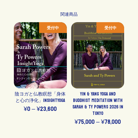
関連商品
受付中
受付中
陰ヨガと仏教瞑想「身体
Yin & Yang Yoga and
と心の浄化」InsightYoga
Buddhist Meditation with
Sarah & Ty Powers 2026 in
価
¥
0
–
¥
23,600
Tokyo
格
価
¥
75,000
–
¥
78,000
帯:
格