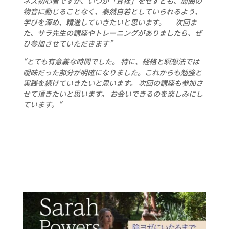
ネス初心者ですが、いつか「耳栓」をせずとも、周囲の
物音に動じることなく、泰然自若としていられるよう、
学びを深め、精進していきたいと思います。 次回ま
た、サラ先生の講座やトレーニングがありましたら、ぜ
ひ参加させていただきます”
“とても有意義な時間でした。 特に、経絡と瞑想法では
曖昧だった部分が明確になりました。これからも勉強と
実践を続けていきたいと思います。 次回の講座も参加さ
せて頂きたいと思います。 お会いできるのを楽しみにし
ています。
“