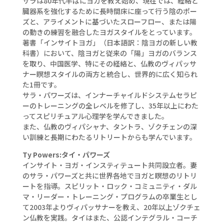
サラは80年代半ばにヨガを教え始め、現在では、経絡と
臓器系を強化するために長時間床に座って行う陰のポー
ズと、アライメントに基づいたスローフロー、または陽
の動きの練習を融合したヨガスタイルをとっています。
著書「インサイトヨガ」（日本語訳：陰ヨガの新しい教
科書）において、陰ヨガと従来の「陽」ヨガのバランス
を取り、中国医学、特にその経絡と、仏教のヴィパッサ
ナー瞑想スタイルの両方と統合し、世界的に広く知られ
た1冊です。
サラ・パワーズは、インナーチャイルドシステムセラピ
ーのトレーニングの全レベルを修了し、35年以上にわた
ってスピリチュアル心理学を学んできました。
また、仏教のヴィパシャナ、タントラ、ゾクチェンの深
い訓練と長期にわたるリトリートからも学んでいます。
Ty Powers:タイ・パワーズ
インサイト・ヨガ・インスティテュート共同設立者。妻
のサラ・パワーズと共に世界各地でヨガと瞑想のリトリ
ートを指導。スピリット・ロック・コミュニティ・ダル
マ・リーダー・トレーニング・プログラムの卒業生とし
て2003年よりヴィパッサナーを教え、20年以上ゾクチェ
ン仏教を実践。タイはまた、公認インテグラル・コーチ