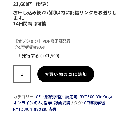
21,600円（税込）
お申し込み後72時間以内に配信リンクをお送りし
ます。
14日間視聴可能
【オプション】PDF修了証発行
全4回受講者のみ
発行する
(+
¥
1,500
)
【録
画
お買い物カゴに追加
受
講】
陰
カテゴリー:
CE（継続学習）認定可
,
RYT300
,
YinYoga
,
ヨ
オンラインのみ
,
哲学
,
録画受講
タグ:
CE継続学習
,
ガ
RYT300
,
Yinyoga
,
古典
と
仏
教
瞑