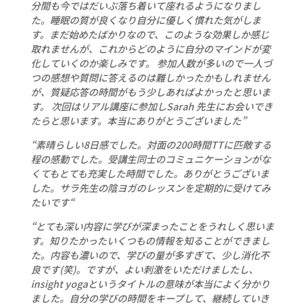
分間も今ではだいぶ落ち着いて座れるようになりまし
た。睡眠の質が良くなり自分に優しく慣れた気がしま
す。まだ始めたばかりなので、このような効果しか感じ
取れませんが、これからどのように自分のマインドが変
化していくのか楽しみです。 参加人数が多いので一人づ
つの感想や質問に答えるのは難しかったかもしれません
が、質疑応答の時間がもう少しあればよかったと思いま
す。 次回はリアル講座に参加しSarah 先生にお会いでき
たらと思います。本当にありがとうございました”
“素晴らしい8日感でした。対面の200時間TTに匹敵する
程の感動でした。受講生同士のコミュニケーションがな
くてもとても充実した時間でした。ありがとうございま
した。サラ先生の陰ヨガのレッスンを定期的に受けてみ
たいです
“
“とても深い内容に学びが深まったことをうれしく思いま
す。知りたかったいくつもの情報を知ることができまし
た。内容も濃いので、学びの量が多すぎて、少し消化不
良です(笑)。ですが、よい刺激をいただけましたし、
insight yogaというタイトルの意味が本当によく分かり
ました。自分の学びの時間をキープして、継続していき