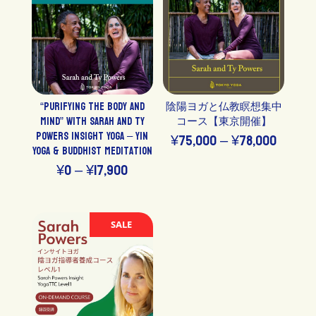
¥15,000
は
で
¥12,750
し
で
た。
す。
“Purifying the Body and
陰陽ヨガと仏教瞑想集中
Mind” with Sarah and Ty
コース【東京開催】
Powers Insight Yoga – Yin
価
¥
75,000
–
¥
78,000
Yoga & Buddhist Meditation
格
価
¥
0
–
¥
17,900
帯:
格
¥75,00
帯:
SALE
–
¥0
¥78,00
–
¥17,900