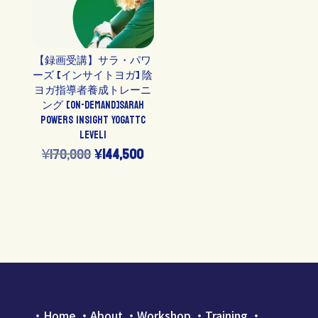
【録画受講】サラ・パワ
ーズ [インサイトヨガ] 陰
ヨガ指導者養成トレーニ
ング [On-Demand]Sarah
Powers Insight YogaTTC
Level1
元
現
¥
170,000
¥
144,500
の
在
価
の
格
価
は
格
¥170,000
は
で
¥144,500
・
Home
・
About
・
Workshop
・
Training
・