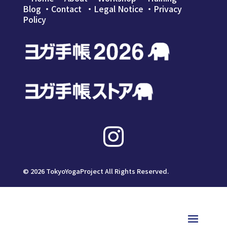
し
で
Blog
・
Contact
・Legal Notice
・
Privacy
た。
す。
Policy

©
2026
TokyoYogaProject All Rights Reserved.