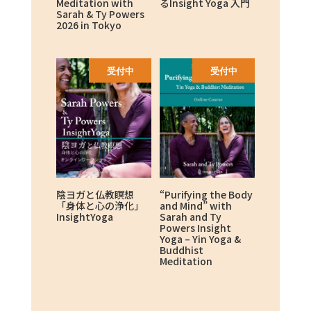
Meditation with
るInsight Yoga 入門
Sarah & Ty Powers
2026 in Tokyo
受付中
受付中
陰ヨガと仏教瞑想
“Purifying the Body
「身体と心の浄化」
and Mind” with
InsightYoga
Sarah and Ty
Powers Insight
Yoga – Yin Yoga &
Buddhist
Meditation