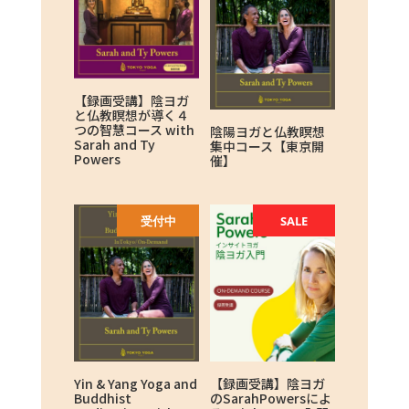
【録画受講】陰ヨガ
と仏教瞑想が導く４
つの智慧コース with
陰陽ヨガと仏教瞑想
Sarah and Ty
集中コース【東京開
Powers
催】
受付中
SALE
Yin & Yang Yoga and
【録画受講】陰ヨガ
Buddhist
のSarahPowersによ