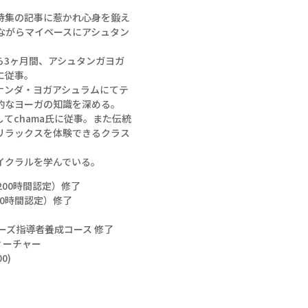
ヨガ特集の記事に惹かれ心身を鍛え
ながらマイペースにアシュタン
ら3ヶ月間、アシュタンガヨガ
に従事。
バナンダ・ヨガアシュラムにてテ
的なヨーガの知識を深める。
てchama氏に従事。また伝統
リラックスを体験できるクラス
イクラルを学んでいる。
200時間認定）修了
00時間認定）修了
ーズ指導者養成コース 修了
ィーチャー
0)