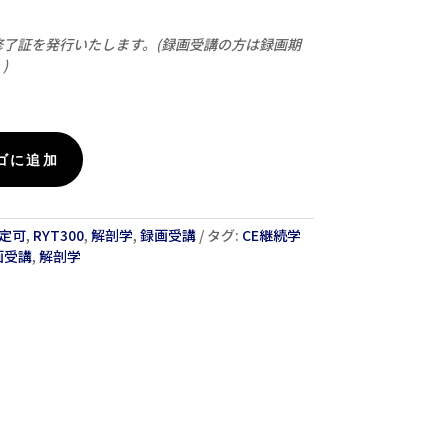
修了証を発行いたします。(録画受講の方は録画期
)
ゴに追加
定可
,
RYT300
,
解剖学
,
録画受講
タグ:
CE継続学
画受講
,
解剖学