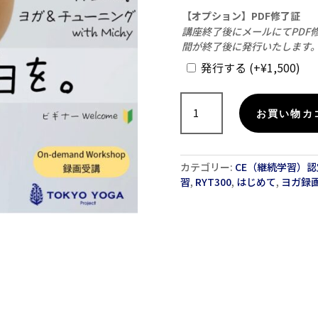
【オプション】PDF修了証
講座終了後にメールにてPDF
間が終了後に発行いたします。
発行する
(+
¥
1,500
)
【録
画
お買い物カ
受
講】
ヨ
カテゴリー:
CE（継続学習）認
ガ
習
,
RYT300
,
はじめて
,
ヨガ録
＆
チ
ュ
ー
ニ
ン
グ
「肩
に