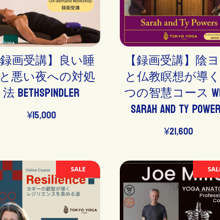
【録画受講】良い睡
【録画受講】陰
と悪い夜への対処
と仏教瞑想が導
法 BethSpindler
つの智慧コース wi
Sarah and Ty Powe
¥
15,000
¥
21,600
SALE
SAL