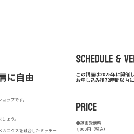
自
由
を」
ミ
ッ
チ
ー
個
SCHEDULE & VE
肩に自由
この講座は2025年に開催
お申し込み後72時間以内
ショップです。
PRICE
ましょう。
●録画受講料
7,000円（税込）
メカニクスを融合したミッチー