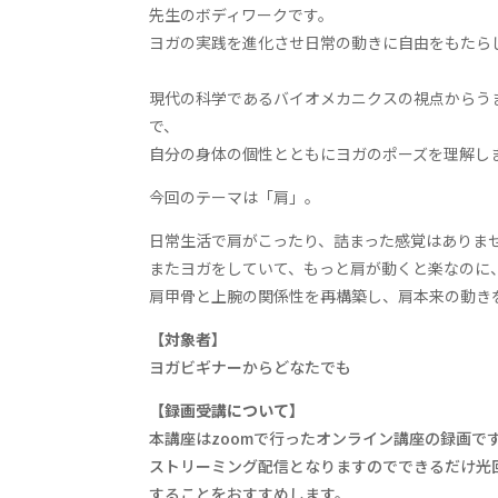
先生のボディワークです。
ヨガの実践を進化させ日常の動きに自由をもたら
現代の科学であるバイオメカニクスの視点からう
で、
自分の身体の個性とともにヨガのポーズを理解し
今回のテーマは「肩」。
日常生活で肩がこったり、詰まった感覚はありま
またヨガをしていて、もっと肩が動くと楽なのに
肩甲骨と上腕の関係性を再構築し、肩本来の動き
【対象者】
ヨガビギナーからどなたでも
【録画受講について】
本講座はzoomで行ったオンライン講座の録画で
ストリーミング配信となりますのでできるだけ光
することをおすすめします。