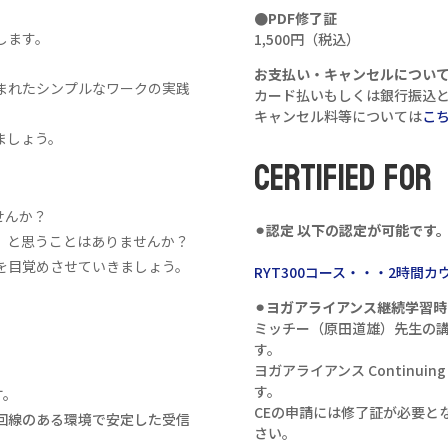
●PDF修了証
します。
1,500円（税込）
お支払い・キャンセルについ
まれたシンプルなワークの実践
カード払いもしくは銀行振込
キャンセル料等については
こ
ましょう。
CERTIFIED FOR
せんか？
⚫︎認定 以下の認定が可能です
、と思うことはありませんか？
を目覚めさせていきましょう。
RYT300コース・・・2時間カ
⚫︎ヨガアライアンス継続学習
ミッチー（原田道雄）先生の
す。
ヨガアライアンス Continuin
す。
す。
CEの申請には修了証が必要と
回線のある環境で安定した受信
さい。