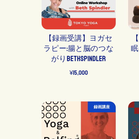
【録画受講】ヨガセ
ラピー:腸と脳のつな
眠
がりBethSpindler
¥
15,000
録画講座