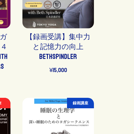
ヨガ
【録画受講】集中力
く４
と記憶力の向上
th
BethSpindler
rs
¥
15,000
E
録画講座