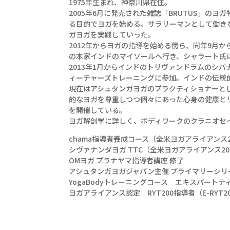
1975年生まれ、神奈川県在住。
2005年6月に発売された雑誌「BRUTUS」の
る目的でヨガを始める。サラリーマンとして働き
ガヨガを実践していった。
2012年からヨガの指導を始める傍ら、同年9月か
の本家インドのマイソールへ行き、シャラート氏
2013年1月からインドのトリヴァンドラムのシ
ィーチャーズトレーニングに参加。インドの伝統
現在はアシュタンガヨガのプラクティショナーとし
的なヨガを尊重しつつ個々にあった心身の健康と
を開催している。
ヨガ解剖学に詳しく、ボディワークのクラニオセ
chama指導者養成コース（全米ヨガアライアンス
シヴァナンダヨガ TTC（全米ヨガアライアンス2
OMヨガ プラナヤマ指導者講座 修了
アシュタンガヨガジャパン主催 プライマリーシリ
YogaBodyトレーニングコース エキスパートテ
ヨガアライアンス認定 RYT200指導者（E-RYT20