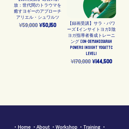
た。
す。
放：世代間のトラウマを
癒すヨギーのアプローチ
アリエル・シュワルツ
【録画受講】サラ・パワ
元
現
¥
59,000
¥
50,150
ーズ [インサイトヨガ] 陰
の
在
ヨガ指導者養成トレーニ
ング [On-Demand]Sarah
価
の
Powers Insight YogaTTC
格
価
Level1
元
現
¥
170,000
¥
144,500
は
格
の
在
¥59,000
は
価
の
で
¥50,150
格
価
し
で
は
格
た。
す。
¥170,000
は
で
¥144,5
・
Home
・
About
・
Workshop
・
Training
・