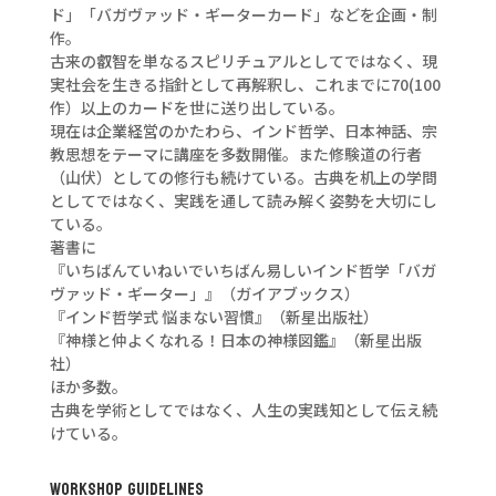
ド」「バガヴァッド・ギーターカード」などを企画・制
作。
古来の叡智を単なるスピリチュアルとしてではなく、現
実社会を生きる指針として再解釈し、これまでに70(100
作）以上のカードを世に送り出している。
現在は企業経営のかたわら、インド哲学、日本神話、宗
教思想をテーマに講座を多数開催。また修験道の行者
（山伏）としての修行も続けている。古典を机上の学問
としてではなく、実践を通して読み解く姿勢を大切にし
ている。
著書に
『いちばんていねいでいちばん易しいインド哲学「バガ
ヴァッド・ギーター」』（ガイアブックス）
『インド哲学式 悩まない習慣』（新星出版社）
『神様と仲よくなれる！日本の神様図鑑』（新星出版
社）
ほか多数。
古典を学術としてではなく、人生の実践知として伝え続
けている。
WORKSHOP GUIDELINES