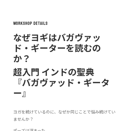
ッ
ド・
ギ
WorkShop Details
ー
タ
なぜヨギはバガヴァッ
ー
を
ド・ギーターを読むの
読
か？
む
の
か？
超入門 インドの聖典
個
『バガヴァッド・ギータ
ー』
ヨガを続けているのに、
なぜか同じことで悩み続けてい
ませんか？
ポーズは深まった。