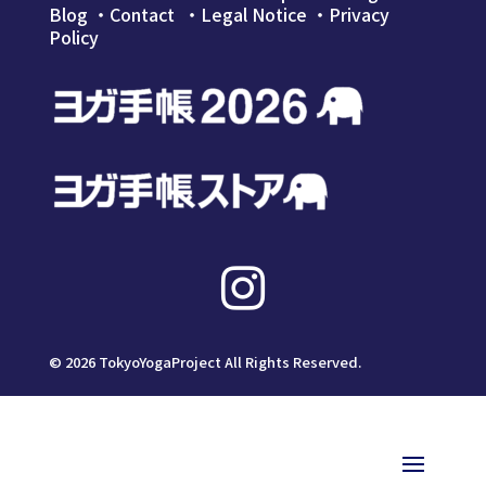
し
で
Blog
・
Contact
・Legal Notice
・
Privacy
た。
す。
Policy

©
2026
TokyoYogaProject All Rights Reserved.