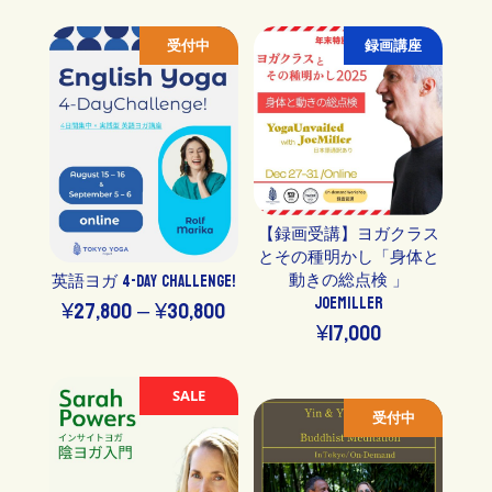
帯:
帯:
受付中
録画講座
¥0
¥39,90
–
–
¥24,500
¥44,40
【録画受講】ヨガクラス
とその種明かし「身体と
動きの総点検 」
英語ヨガ 4-Day Challenge!
JoeMiller
価
¥
27,800
–
¥
30,800
¥
17,000
格
帯:
SALE
¥27,800
受付中
–