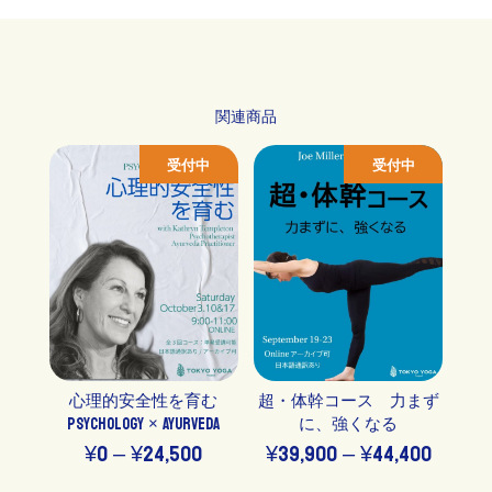
関連商品
受付中
受付中
心理的安全性を育む
超・体幹コース 力まず
PSYCHOLOGY × AYURVEDA
に、強くなる
価
価
¥
0
–
¥
24,500
¥
39,900
–
¥
44,400
格
格