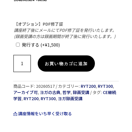
【オプション】PDF修了証
講座終了後にメールにてPDF修了証を発行いたします。
(録画受講の方は録画期間が終了後に発行いたします。)
発行する
(+
¥
1,500
)
【録
画
お買い物カゴに追加
受
講】
な
商品コード:
20260517
カテゴリー:
RYT200
,
RYT300
,
ぜ
アーカイブ可
,
ヨガの古典
,
哲学
,
録画受講
タグ:
CE継続
ヨ
学習
,
RYT200
,
RYT300
,
ヨガ録画受講
ギ
は
バ
📩 講座情報をいち早く受け取る
ガ
ヴ
ァ