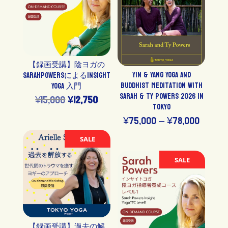
¥30,800
【録画受講】陰ヨガの
Yin & Yang Yoga and
SarahPowersによるInsight
Buddhist Meditation with
Yoga 入門
Sarah & Ty Powers 2026 in
元
現
¥
15,000
¥
12,750
Tokyo
の
在
価
¥
75,000
–
¥
78,000
価
の
格
SALE
格
価
帯:
SALE
は
格
¥75,00
¥15,000
は
–
で
¥12,750
¥78,00
し
で
【録画受講】過去の解